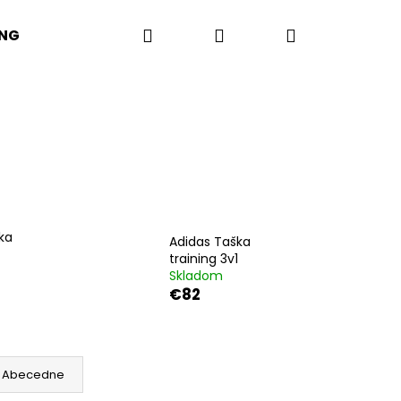
Hľadať
Prihlásenie
Nákupný
ING
DOPLNKY
košík
ka
Adidas Taška
training 3v1
Skladom
€82
Nasledujúce
Abecedne