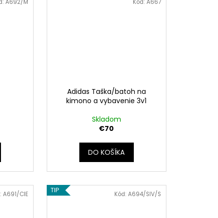
d:
A692/M
Kód:
A667
Adidas Taška/batoh na
kimono a vybavenie 3v1
Skladom
€70
DO KOŠÍKA
TIP
:
A691/CIE
Kód:
A694/SIV/S