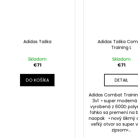
Adidas Taška
Adidas Taška Com
Training L
Skladom
Skladom
€71
€71
DO KOŠÍKA
DETAIL
Adidas Combat Trainin
3v1 • super moderná
vyrobená z 600D poly
ľahko sa premení na 
naopak • nový šikmý d
veľký otvor so super
zipsom•...