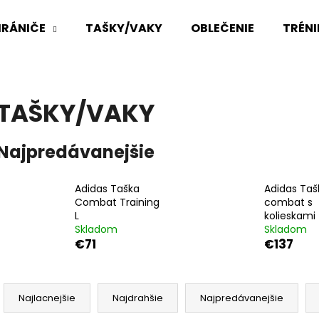
RÁNIČE
TAŠKY/VAKY
OBLEČENIE
TRÉN
Čo potrebujete nájsť?
TAŠKY/VAKY
HĽADAŤ
Najpredávanejšie
Adidas Taška
Adidas Taš
Odporúčame
Combat Training
combat s
L
kolieskami
Skladom
Skladom
€71
€137
R
a
Najlacnejšie
Najdrahšie
Najpredávanejšie
d