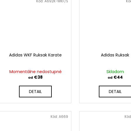
Kód:
A692K-WKF/S
Kó
Adidas WKF Ruksak Karate
Adidas Ruksak
Momentálne nedostupné
Skladom
€38
€44
od
od
DETAIL
DETAIL
Kód:
A669
Kód