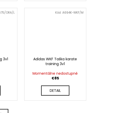
675/ORA/L
Kód:
A694K-WKF/M
g 3v1
Adidas WKF Taška karate
training 3v1
Momentálne nedostupné
€85
DETAIL