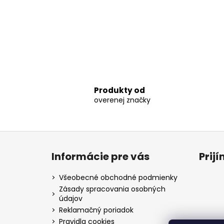
Produkty od
overenej značky
Z
á
Informácie pre vás
Prij
p
ä
Všeobecné obchodné podmienky
t
Zásady spracovania osobných
údajov
i
Reklamačný poriadok
e
Pravidla cookies