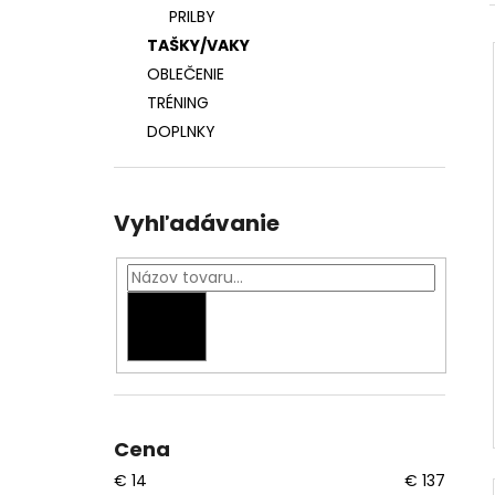
ADIDAS DÁMSKY CHRÁNIČ HRUDNÍKA
PRILBY
€41
TAŠKY/VAKY
OBLEČENIE
TRÉNING
DOPLNKY
Vyhľadávanie
HĽADAŤ
Cena
€
14
€
137