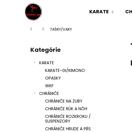
K
Prejsť
na
o
KARATE
CH
obsah
Späť
Späť
š
do
do
í
Domov
TAŠKY/VAKY
k
obchodu
obchodu
B
o
Kategórie
Preskočiť
č
kategórie
n
KARATE
ý
KARATE-GI/KIMONO
p
OPASKY
a
WKF
n
CHRÁNIČE
e
CHRÁNIČE NA ZUBY
l
CHRÁNIČE RÚK A NÔH
CHRÁNIČE ROZKROKU /
SUSPENZORY
CHRÁNIČE HRUDE A PŔS