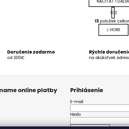
NAČÍTAŤ 1 ĎALŠI
S
1
2
t
O
r
13
položiek celk
v
á
HORE
l
n
k
á
o
d
v
a
Doručenie zadarmo
Rýchle doručeni
a
c
od 200€
na akúkoľvek adres
n
i
i
e
e
p
r
v
ímame online platby
Prihlásenie
k
y
E-mail
v
ý
Heslo
p
i