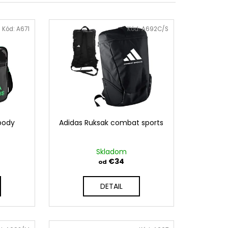
MIKINA S KAPUCŇOU
Kód:
A671
Kód:
A692C/S
body
Adidas Ruksak combat sports
Skladom
€34
od
DETAIL