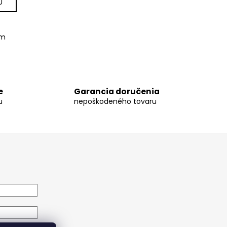
U
om
e
Garancia doručenia
u
nepoškodeného tovaru