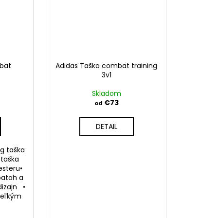
bat
Adidas Taška combat training
3v1
Skladom
€73
od
DETAIL
g taška
 taška
esteru•
batoh a
izajn •
 veľkým