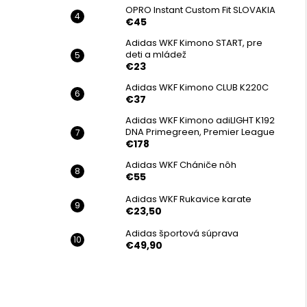
OPRO Instant Custom Fit SLOVAKIA
€45
Adidas WKF Kimono START, pre
deti a mládež
€23
Adidas WKF Kimono CLUB K220C
€37
Adidas WKF Kimono adiLIGHT K192
DNA Primegreen, Premier League
€178
Adidas WKF Chániče nôh
€55
Adidas WKF Rukavice karate
€23,50
Adidas športová súprava
€49,90