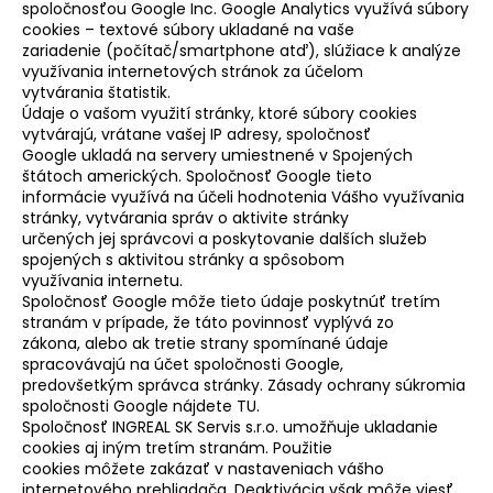
č
spoločnosťou Google Inc. Google Analytics využívá súbory
a
cookies – textové súbory ukladané na vaše
m
zariadenie (počítač/smartphone atď), slúžiace k analýze
využívania internetových stránok za účelom
e
vytvárania štatistik.
Údaje o vašom využití stránky, ktoré súbory cookies
vytvárajú, vrátane vašej IP adresy, spoločnosť
ADIDAS
Google ukladá na servery umiestnené v Spojených
WKF
štátoch amerických. Spoločnosť Google tieto
KIMONO
ADILIGHT
informácie využívá na účeli hodnotenia Vášho využívania
K192
stránky, vytvárania správ o aktivite stránky
DNA
určených jej správcovi a poskytovanie dalších služeb
PRIMEGREEN,
spojených s aktivitou stránky a spôsobom
PREMIER
využívania internetu.
LEAGUE
Spoločnosť Google môže tieto údaje poskytnúť tretím
€178
stranám v prípade, že táto povinnosť vyplývá zo
zákona, alebo ak tretie strany spomínané údaje
spracovávajú na účet spoločnosti Google,
predovšetkým správca stránky. Zásady ochrany súkromia
spoločnosti Google nájdete TU.
Spoločnosť INGREAL SK Servis s.r.o. umožňuje ukladanie
cookies aj iným tretím stranám. Použitie
cookies môžete zakázať v nastaveniach vášho
internetového prehliadača. Deaktivácia však môže viesť