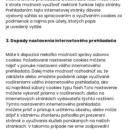
k strate možnosti využívať niektoré funkcie tejto stránky.
Prehliadaním tejto internetovej stránky dávate
výslovný súhlas so spracovaním a využívaním cookies za
podmienok a najmä pre účely, ktorých popis
je uvedený vyššie.
3. Dopady nastavenia internetového prehliadača
Máte k dispozícii niekoľko možností správy súborov
cookies. Požadované nastavenie cookies môžete
nájsť v ponuke nastavení vášho internetového
prehliadača. Ďalej máte možnosť rozhodnúť sa, že
zakážete alebo zmažete podobné údaje využívané
rozšíreniami vášho internetového prehliadača, ako
sú napríklad súbory cookies typu flash.Toto nastavenie
môžete vykonať priamo v rozšíreniach, alebo na
internetových stránkách vydavateľa týchto rozšírení.
Týmto nastavením internetového prehliadača
môžete prísť o prístup k určitému obsahu, alebo môže
dôjsť k vážnému zhoršeniu pohodlia pri prezeraní
stránok a využívania služieb ponúkaných na naších
stránkach. V takomto prípade nie sme zodpovední