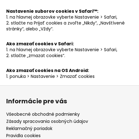
Nastavenie suborov cookies v Safari™:
1. na hlavnej obrazovke vyberte Nastavenie > Safari,
2. stlačte na Prijať cookies a zvoľte „Nikdy“, „Navštívené
stránky“, alebo „Vždy“.
Ako zmazať cookies v Safari:
1. na hlavnej obrazovke vyberte Nastavenie > Safari,
2. stlačte „zmazat cookies“.
Ako zmazať cookies na OS Android:
1. ponuka > Nastavenie > Zmazať cookies
Z
á
Informácie pre vás
p
ä
Všeobecné obchodné podmienky
t
Zásady spracovania osobných údajov
i
Reklamačný poriadok
e
Pravidla cookies