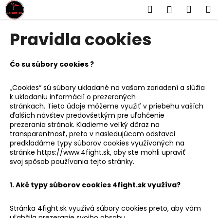
K
Prejsť
Hľadať
Náku
M
Prihlásen
na
o
obsah
Späť
Späť
košík
š
Pravidla cookies
í
Č
k
o
Čo su súbory cookies ?
p
„Cookies“ sú súbory ukladané na vašom zariadení a slúžia
o
k ukladaniu informácií o prezeraných
t
stránkach. Tieto údaje môžeme využiť v priebehu vaších
r
ďalších návštev predovšetkým pre uľahčenie
prezerania stránok. Kladieme veľký dôraz na
e
transparentnosť, preto v nasledujúcom odstavci
b
predkladáme typy súborov cookies využívaných na
u
stránke https://www.4fight.sk, aby ste mohli upraviť
svoj spôsob používania tejto stránky.
j
e
1. Aké typy súborov cookies 4fight.sk využíva?
t
e
Stránka 4fight.sk využívá súbory cookies preto, aby vám
n
uľahčila prezeranie svojho obsahu.