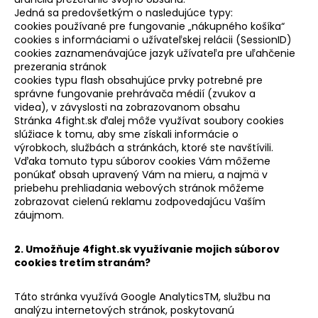
Jedná sa predovšetkým o nasledujúce typy:
á
cookies používané pre fungovanie „nákupného košíka“
j
cookies s informáciami o užívateľskej relácii (SessionID)
s
cookies zaznamenávajúce jazyk užívateľa pre uľahčenie
prezerania stránok
ť
cookies typu flash obsahujúce prvky potrebné pre
?
správne fungovanie prehrávača médií (zvukov a
videa), v závyslosti na zobrazovanom obsahu
Stránka 4fight.sk ďalej môže využívat soubory cookies
slúžiace k tomu, aby sme získali informácie o
výrobkoch, službách a stránkách, ktoré ste navštívili.
Vďaka tomuto typu súborov cookies Vám môžeme
HĽADAŤ
ponúkať obsah upravený Vám na mieru, a najmä v
priebehu prehliadania webových stránok môžeme
zobrazovat cielenú reklamu zodpovedajúcu Vaším
záujmom.
O
d
2. Umožňuje 4fight.sk využívanie mojich súborov
p
cookies tretím stranám?
o
r
Táto stránka využívá Google AnalyticsTM, službu na
ú
analýzu internetových stránok, poskytovanú