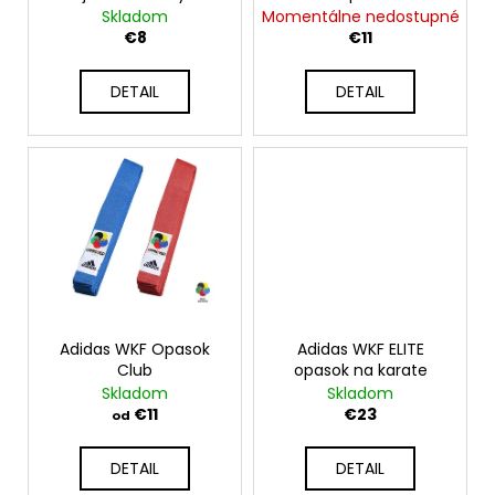
č
d
Skladom
Momentálne nedostupné
v
a
u
€8
€11
m
k
e
t
DETAIL
DETAIL
o
1+1
v
KATA
WKF
SET
SHORI
130CM
€199
Pôvodne:
€252
Adidas WKF Opasok
Adidas WKF ELITE
Club
opasok na karate
Skladom
Skladom
€11
€23
od
DETAIL
DETAIL