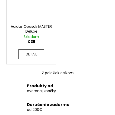
Adidas Opasok MASTER
Deluxe
Skladom
€36
DETAIL
7
položiek celkom
O
v
l
Produkty od
overenej značky
á
d
a
Doručenie zadarmo
c
od 200€
i