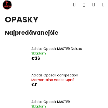
K
Prejsť
Hľadať
Náku
M
Prihlásen
na
o
obsah
Späť
Späť
košík
š
OPASKY
í
Č
k
Najpredávanejšie
o
p
o
Adidas Opasok MASTER Deluxe
t
Skladom
r
€36
e
b
u
Adidas Opasok competition
Momentálne nedostupné
j
€11
e
t
e
Adidas Opasok MASTER
n
Skladom