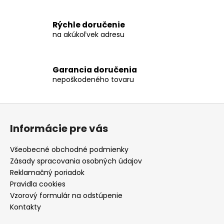
e
p
Rýchle doručenie
r
na akúkoľvek adresu
v
k
y
Garancia doručenia
v
nepoškodeného tovaru
ý
p
Z
i
s
á
Informácie pre vás
u
p
ä
Všeobecné obchodné podmienky
t
Zásady spracovania osobných údajov
i
Reklamačný poriadok
e
Pravidla cookies
Vzorový formulár na odstúpenie
Kontakty