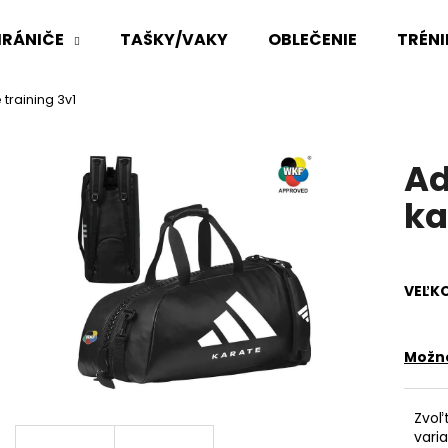
RÁNIČE
TAŠKY/VAKY
OBLEČENIE
TRÉN
training 3v1
Čo potrebujete nájsť?
Ad
HĽADAŤ
ka
Odporúčame
VEĽK
Možno
Zvoľ
vari