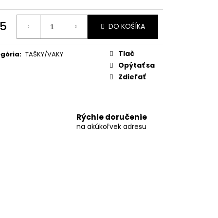
TA KIMONO YAWARA
5
DO KOŠÍKA
otková
:
Tlač
gória
:
TAŠKY/VAKY
Opýtať sa
Zdieľať
Rýchle doručenie
na akúkoľvek adresu