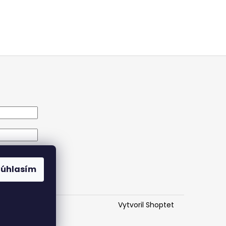
Súhlasím
eslo
Vytvoril Shoptet