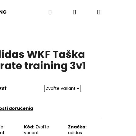
Hľadať
Prihlásenie
Nákupný
ING
DOPLNKY
košík
idas WKF Taška
rate training 3v1
OSŤ
sti doručenia
Nasledujúce
te
Kód:
Zvoľte
Značka:
ant
variant
adidas