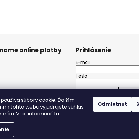
ímame online platby
Prihlásenie
E-mail
Heslo
PRIHLÁSIŤ SA
používa súbory cookie. Ďalším
Odmietnuť
ím tohto webu vyjadrujete súhlas
Nová registrácia
Zabudnuté h
vaním. Viac informácií
tu
.
é.
nie