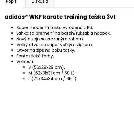
Popis
Diskusia
adidas® WKF karate training taška 3v1
Super moderná taška vyrobená z PU.
Ľahko sa premení na batoh/ruksak a naopak.
Nový dizajn so zrezaným rohom.
Veľký otvor so super veľkým zipsom.
Otvor na zips na boku tašky.
Fantastické farby,
Veľkosti:
S (56x29x29 cm),
M (62x31x31 cm / 50 L),
L (72x34x34 cm / 65 L)