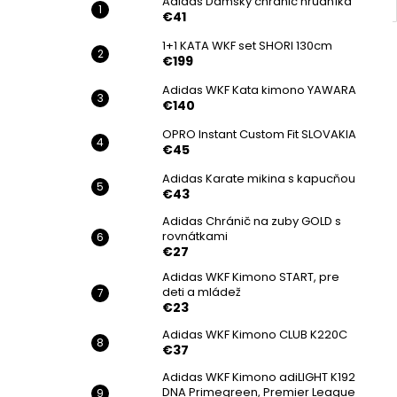
Adidas Dámsky chránič hrudníka
€41
1+1 KATA WKF set SHORI 130cm
€199
Adidas WKF Kata kimono YAWARA
€140
OPRO Instant Custom Fit SLOVAKIA
€45
Adidas Karate mikina s kapucňou
€43
Adidas Chránič na zuby GOLD s
rovnátkami
€27
Adidas WKF Kimono START, pre
deti a mládež
€23
Adidas WKF Kimono CLUB K220C
€37
Adidas WKF Kimono adiLIGHT K192
DNA Primegreen, Premier League