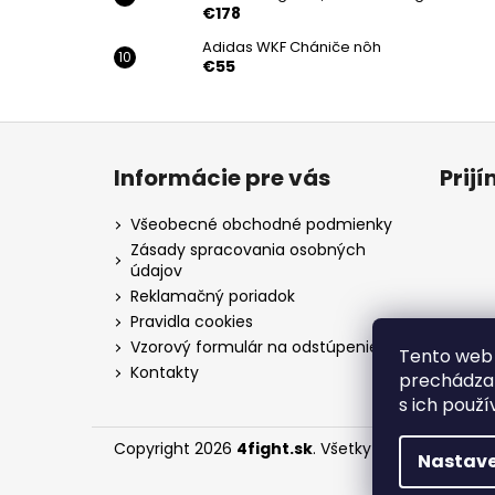
€178
Adidas WKF Chániče nôh
€55
Z
á
Informácie pre vás
Prij
p
ä
Všeobecné obchodné podmienky
t
Zásady spracovania osobných
údajov
i
Reklamačný poriadok
e
Pravidla cookies
Vzorový formulár na odstúpenie
Tento web 
Kontakty
prechádzan
s ich použí
Copyright 2026
4fight.sk
. Všetky práva vyhraden
Nastave