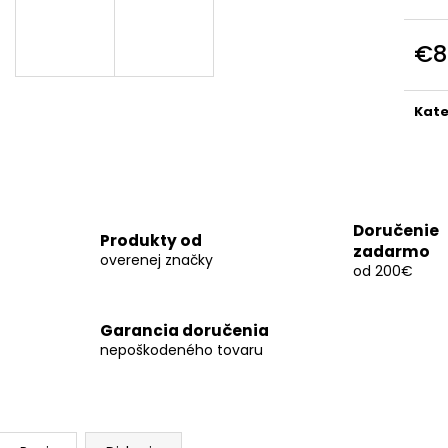
1+1 KATA WKF SET SHORI 130CM
ADIDAS WKF KA
€199
€140
Pôvodne:
€252
Pôvodne:
€185
€8
Jedn
cena
Kate
Doručenie
Produkty od
zadarmo
overenej značky
od 200€
Garancia doručenia
nepoškodeného tovaru