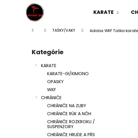
K
Prejsť
na
o
KARATE
CH
obsah
Späť
Späť
š
do
do
í
Domov
TAŠKY/VAKY
Adidas WKF Taška karate 
k
obchodu
obchodu
B
o
Kategórie
Preskočiť
č
kategórie
n
KARATE
ý
KARATE-GI/KIMONO
p
OPASKY
a
WKF
n
CHRÁNIČE
e
CHRÁNIČE NA ZUBY
l
CHRÁNIČE RÚK A NÔH
CHRÁNIČE ROZKROKU /
SUSPENZORY
CHRÁNIČE HRUDE A PŔS