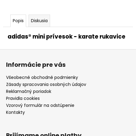
Popis
Diskusia
adidas® mini prívesok - karate rukavice
Z
á
Informácie pre vás
p
ä
Všeobecné obchodné podmienky
t
Zásady spracovania osobných údajov
i
Reklamačný poriadok
e
Pravidla cookies
Vzorový formulár na odstúpenie
Kontakty
Prijímame online platby