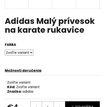
á
j
s
Adidas Malý prívesok
ť
na karate rukavice
?
FARBA
HĽADAŤ
Možnosti doručenia
O
d
Zvoľte variant
p
Kód:
Zvoľte variant
o
Značka:
adidas
r
ú