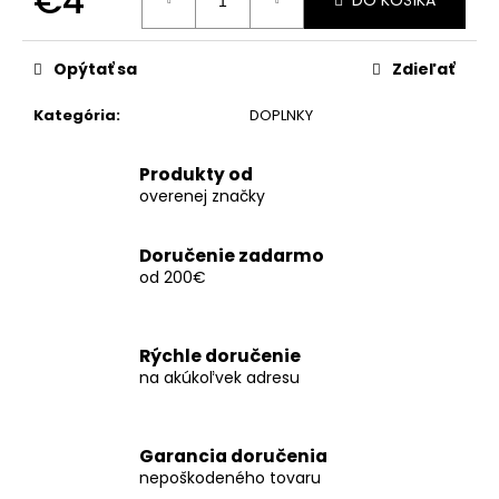
€4
č
DO KOŠÍKA
a
Jednotková
m
cena:
Opýtať sa
Zdieľať
e
Kategória
:
DOPLNKY
ADIDAS
WKF
Produkty od
KIMONO
overenej značky
CLUB
K220C
€37
Doručenie zadarmo
od 200€
Rýchle doručenie
na akúkoľvek adresu
Garancia doručenia
nepoškodeného tovaru